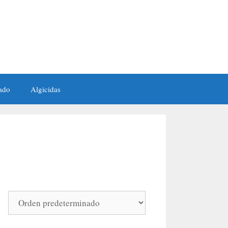
ado
Algicidas