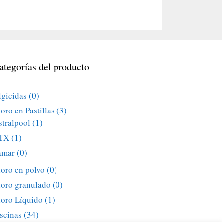
ategorías del producto
lgicidas
(0)
oro en Pastillas
(3)
stralpool
(1)
TX
(1)
amar
(0)
loro en polvo
(0)
loro granulado
(0)
loro Líquido
(1)
iscinas
(34)