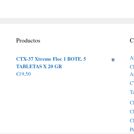
Productos
C
A
CTX-37 Xtreme Floc 1 BOTE. 5
TABLETAS X 20 GR
Cl
€
19,50
A
C
T
C
C
C
P