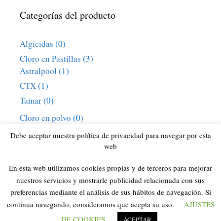
Categorías del producto
Algicidas
(0)
Cloro en Pastillas
(3)
Astralpool
(1)
CTX
(1)
Tamar
(0)
Cloro en polvo
(0)
Cloro granulado
(0)
Debe aceptar nuestra política de privacidad para navegar por esta
web
Cloro Líquido
(1)
Piscinas
(34)
En esta web utilizamos cookies propias y de terceros para mejorar
Uncategorized
(2)
nuestros servicios y mostrarle publicidad relacionada con sus
preferencias mediante el análisis de sus hábitos de navegación. Si
continua navegando, consideramos que acepta su uso.
AJUSTES
DE COOKIES
ACEPTAR
© 2026 Cloro para Piscinas 2020
• Creado con
GeneratePress