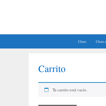
Saltar
al
contenido
Cloro
Cloro e
Carrito
Tu carrito está vacío.