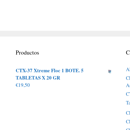
Productos
C
A
CTX-37 Xtreme Floc 1 BOTE. 5
TABLETAS X 20 GR
Cl
€
19,50
A
C
T
C
C