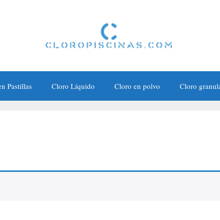
n Pastillas
Cloro Líquido
Cloro en polvo
Cloro granul