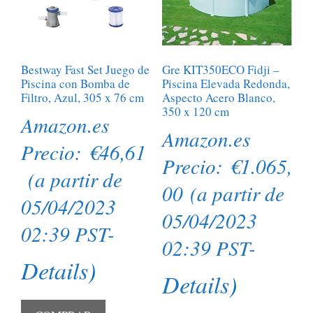
Bestway Fast Set Juego de
Gre KIT350ECO Fidji –
Piscina con Bomba de
Piscina Elevada Redonda,
Filtro, Azul, 305 x 76 cm
Aspecto Acero Blanco,
350 x 120 cm
Amazon.es
Amazon.es
Precio:
€
46,61
Precio:
€
1.065,
(a partir de
00
(a partir de
05/04/2023
05/04/2023
02:39 PST-
02:39 PST-
Details
)
Details
)