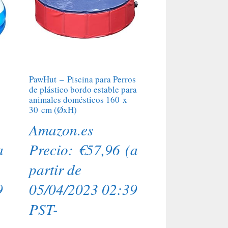
PawHut – Piscina para Perros
de plástico bordo estable para
o
animales domésticos 160 x
30 cm (ØxH)
Amazon.es
a
Precio:
€
57,96
(a
partir de
9
05/04/2023 02:39
PST-