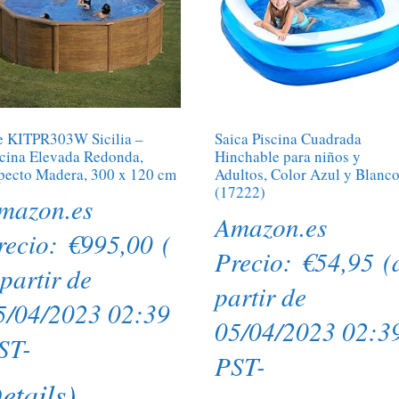
e KITPR303W Sicilia –
Saica Piscina Cuadrada
scina Elevada Redonda,
Hinchable para niños y
pecto Madera, 300 x 120 cm
Adultos, Color Azul y Blanc
(17222)
mazon.es
Amazon.es
recio:
€
995,00
(
Precio:
€
54,95
(
 partir de
partir de
5/04/2023 02:39
05/04/2023 02:3
ST-
PST-
etails
)