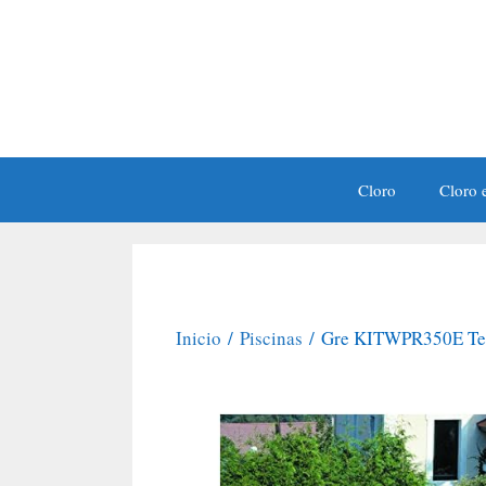
Saltar
al
contenido
Cloro
Cloro e
Inicio
/
Piscinas
/ Gre KITWPR350E Tene