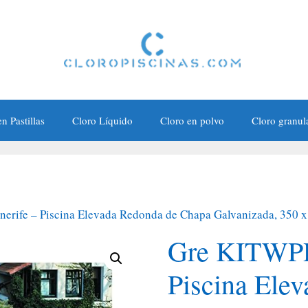
n Pastillas
Cloro Líquido
Cloro en polvo
Cloro granul
rife – Piscina Elevada Redonda de Chapa Galvanizada, 350 x
Gre KITWPR
Piscina Ele