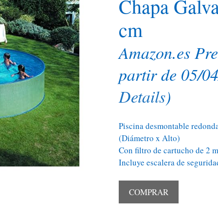
Chapa Galva
cm
Amazon.es Pr
partir de 05/0
Details
)
Piscina desmontable redonda
(Diámetro x Alto)
Con filtro de cartucho de 2 m
Incluye escalera de segurid
COMPRAR