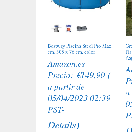
Bestway Piscina Steel Pro Max
Gr
cm. 305 x 76 cm, color
Pi
As
Amazon.es
A
Precio:
€
149,90
(
P
a partir de
a
05/04/2023 02:39
0
PST-
P
Details
)
D