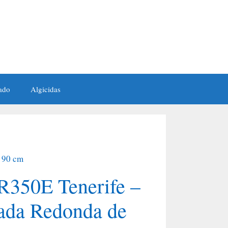
ado
Algicidas
 90 cm
350E Tenerife –
vada Redonda de