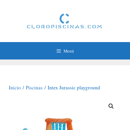
Saltar
al
contenido
Menú
Inicio
/
Piscinas
/ Intex Jurassic playground