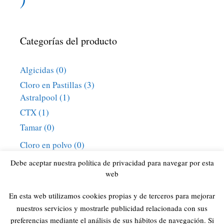
Categorías del producto
Algicidas
(0)
Cloro en Pastillas
(3)
Astralpool
(1)
CTX
(1)
Tamar
(0)
Cloro en polvo
(0)
Cloro granulado
(0)
Debe aceptar nuestra política de privacidad para navegar por esta
web
Cloro Líquido
(1)
Piscinas
(34)
En esta web utilizamos cookies propias y de terceros para mejorar
Uncategorized
(2)
nuestros servicios y mostrarle publicidad relacionada con sus
preferencias mediante el análisis de sus hábitos de navegación. Si